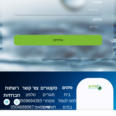
אימייל
טלפון
שליחה
סקטורים
צור קשר
רשתות
פלגים
בית
מגורים
טלפון:
חברתיות
למה לטפל
מסחרי
0509694393
במים
תעשייתי
וואטסאפ:0504688967
אודות
ראשון -