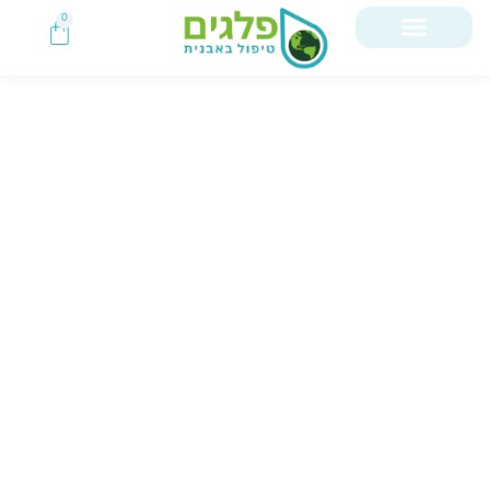
0
מ
א
מ
ר
י
ם
מ
ק
צ
ו
ע
י
י
ם
במאגר המידע המקצועי שלנו ריכזנו
עבורכם עשרות שנות ניסיון, מדריכים
מעשיים ותובנות עומק, כדי שתוכלו
לקבל את ההחלטות הנכונות ביותר למען
איכות המים שזורמים אליכם הביתה.