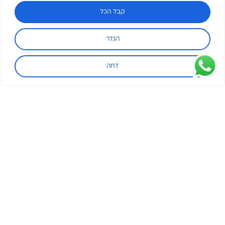
קבל הכל
הגדר
דחה
אבנית בדוד שמש – הסיבות, הנזקים והפתרון המלא
יוני 18, 2026
אם שמתם לב שהמים החמים בבית מגיעים לאט יותר, שהדוד צורך יותר
חשמל או שנאלצתם להחליף גופי חימום בתדירות גבוהה, הסיבה כמעט
תמיד זהה: אבנית
קרא עוד »