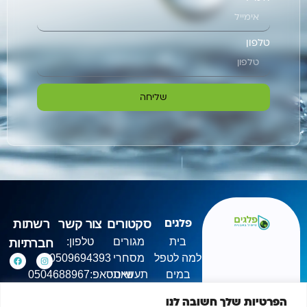
טלפון
שליחה
סקטורים
צור קשר
רשתות
פלגים
בית
מגורים
טלפון:
חברתיות
למה לטפל
מסחרי
0509694393
במים
תעשייתי
וואטסאפ:0504688967
אודות
ראשון -
הפרטיות שלך חשובה לנו