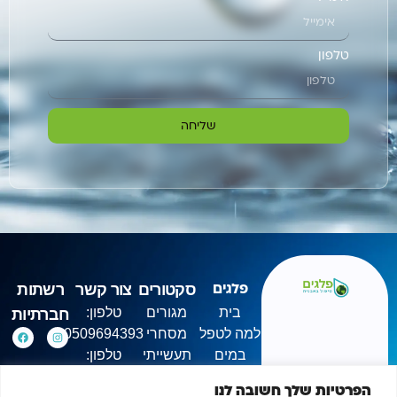
טלפון
שליחה
סקטורים
צור קשר
רשתות
פלגים
בית
מגורים
טלפון:
חברתיות
למה לטפל
מסחרי
0509694393
במים
תעשייתי
טלפון:
אודות
0733990534
הפרטיות שלך חשובה לנו