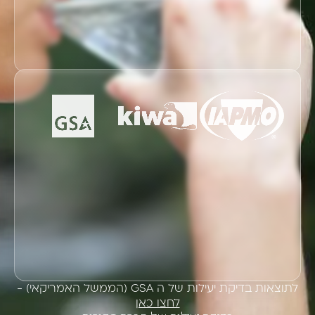
לתוצאות בדיקת יעילות של ה GSA (הממשל האמריקאי) -
לחצו כאן
בדיקת יעילות של חברת מקורות
לאישור WARS -
לחצו כאן
לאישור NSF על מוצרינו -
לחצו כאן
לאישור WQA על אי שינוי בהרכב המים ועמידה בתקנים
NSF 372 ו NSF 61 -
לחצו כאן