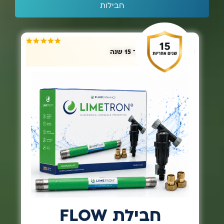
חבילת FLOW
הבחירה המומלצת לרוב הבתים בישראל
הפתרון
המתאים ל־90% מהבתים בישראל גרסת ה־3/4″
מיועדת לרוב מערכות המים הביתיות ומספקת את מלוא
ההגנה מפני הצטברות אבנית, תוך שמירה על ספיקה
תקינה וללא צורך במערכת גדולה יותר. חבילה מבוססת
על טכנולוגיית ה-Limetron הבריטית, המבצעת שינוי
פיזיקלי במבנה האבנית ומונעת הצטברות על גופי
חימום, ברזים וצנרת.
החבילה כוללת: ליימטרון 3/4″ ,