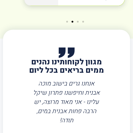
מגוון לקוחותינו נהנים
ממים בריאים בכל ליום
לא הייתה
אנחנו גרים בישוב מוכה
מאז ההת
כלל. אני
אבנית וחיפשנו פתרון שיקל
בהצטברות א
ה לכל מי
עלינו - אני מאוד מרוצה, יש
והלוואי שה
 נטולת
הרבה פחות אבנית במים,
המסנן הז
רים לא
תודה!
ממל