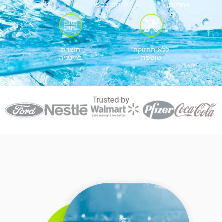
אחריות
להחזר כספי
כימיים
ללא תחזוקה
תוצרת
שוטפת
בריטניה
Trusted by