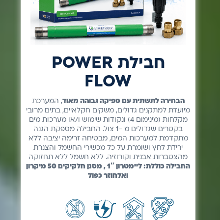
הבחירה לתשתית עם ספיקה גבוהה מאוד
, המערכת
מיועדת למתקנים גדולים, משקים חקלאיים, בתים מרובי
מקלחות (מינימום 4) ונקודות שימוש ו/או מערכות מים
בקטרים שגדולים מ -1 צול. החבילה מספקת הגנה
מתקדמת למערכות המים, מבטיחה זרימה יציבה ללא
ירידת לחץ ושומרת על כל מכשירי החשמל והצנרת
מהצטברות אבנית וקורוזיה. ללא חשמל ללא תחזוקה
החבילה כוללת: ליימטרון 1″ , מסנן חלקיקים 50 מיקרון
ואלחוזר כפול
ללא
ללא
חיסכון
ללא
חשמל
תחזוקה
באנרגיה
כימיקלים