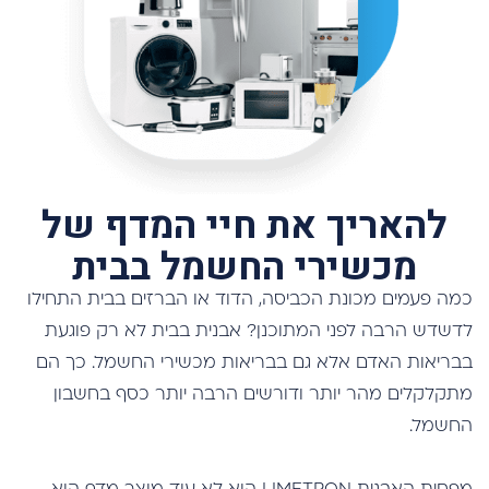
להאריך את חיי המדף של
מכשירי החשמל בבית
כמה פעמים מכונת הכביסה, הדוד או הברזים בבית התחילו
לדשדש הרבה לפני המתוכנן? אבנית בבית לא רק פוגעת
בבריאות האדם אלא גם בבריאות מכשירי החשמל. כך הם
מתקלקלים מהר יותר ודורשים הרבה יותר כסף בחשבון
החשמל.
מפחית האבנית LIMETRON הוא לא עוד מוצר מדף הוא
נבנה והונדס במיוחד לבתי מגורים על מנת לשמור על כלל
מערכות הבית בלי יוצא מן הכלל.
למידע נוסף לחצ/י »