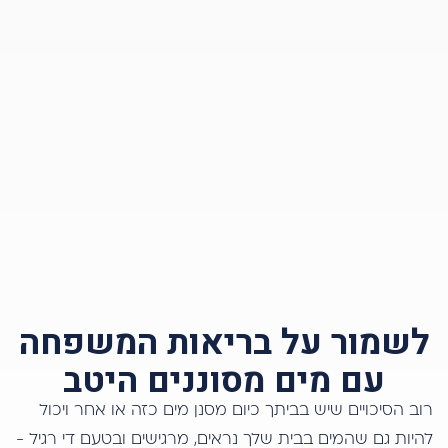
לשמור על בריאות המשפחה
עם מים מסוננים היטב
רוב הסיכויים שיש בביתך כיום מסנן מים כזה או אחר ויכול
להיות גם שהמים בבית שלך נראים, מרגישים ובטעם די רגיל -
כמו תמיד. אבל זה לא אומר שהם תקינים. לצערנו, את נזקי
האבנית פוגשים בעתיד, שזה כבר מאוחר מדיי.
בישראל, רוב הפתרונות כיום לסינון מים מופעלים על ידי
שיטות המערבות חומרים כימיים לא בריאים ולא יעילים.
אצלנו, הבריאות היא בראש ובראשונה.