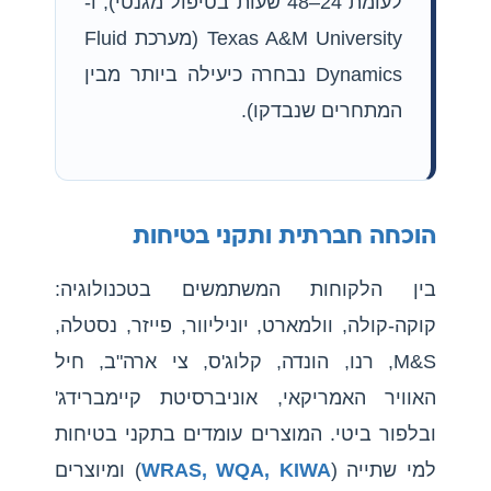
לעומת 24–48 שעות בטיפול מגנטי), ו-
Texas A&M University (מערכת Fluid
Dynamics נבחרה כיעילה ביותר מבין
המתחרים שנבדקו).
הוכחה חברתית ותקני בטיחות
בין הלקוחות המשתמשים בטכנולוגיה:
קוקה-קולה, וולמארט, יוניליוור, פייזר, נסטלה,
M&S, רנו, הונדה, קלוג'ס, צי ארה"ב, חיל
האוויר האמריקאי, אוניברסיטת קיימברידג'
ובלפור ביטי. המוצרים עומדים בתקני בטיחות
למי שתייה (
WRAS, WQA, KIWA
) ומיוצרים