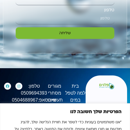
טלפון
שליחה
בית
מגורים
טלפון:
למה לטפל
מסחרי
0509694393
במים
תעשייתי
וואטסאפ:0504688967
אודות
ראשון -
הפרטיות שלך חשובה לנו
יצירת קשר
חמישי:
תקנון אתר
18:00 -
"אנו משתמשים בעוגיות כדי לשפר את חוויית הגלישה שלך, להציג
מדיניות
09:00
מודעות או תוכן מותאם אישית, ולנתח את התנועה באתר. בלחיצה על