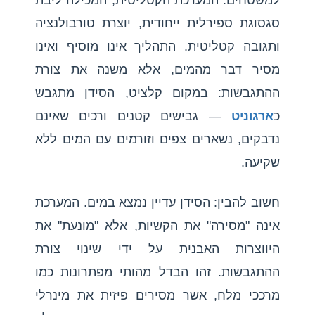
למשטחים. המערכת הקטליטית, המכילה ליבת
סגסוגת ספירלית ייחודית, יוצרת טורבולנציה
ותגובה קטליטית. התהליך אינו מוסיף ואינו
מסיר דבר מהמים, אלא משנה את צורת
ההתגבשות: במקום קלציט, הסידן מתגבש
כ
ארגוניט
— גבישים קטנים ורכים שאינם
נדבקים, נשארים צפים וזורמים עם המים ללא
שקיעה.
חשוב להבין: הסידן עדיין נמצא במים. המערכת
אינה "מסירה" את הקשיות, אלא "מונעת" את
היווצרות האבנית על ידי שינוי צורת
ההתגבשות. זהו הבדל מהותי מפתרונות כמו
מרככי מלח, אשר מסירים פיזית את מינרלי