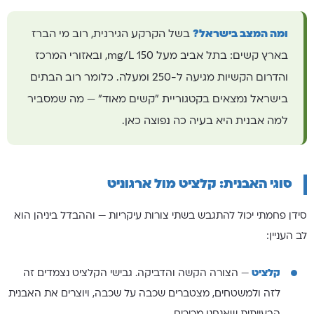
ומה המצב בישראל?
בשל הקרקע הגירנית, רוב מי הברז
בארץ קשים: בתל אביב מעל 150 mg/L, ובאזורי המרכז
והדרום הקשיות מגיעה ל-250 ומעלה. כלומר רוב הבתים
בישראל נמצאים בקטגוריית "קשים מאוד" — מה שמסביר
למה אבנית היא בעיה כה נפוצה כאן.
סוגי האבנית: קלציט מול ארגוניט
סידן פחמתי יכול להתגבש בשתי צורות עיקריות — וההבדל ביניהן הוא
לב העניין:
קלציט
— הצורה הקשה והדביקה. גבישי הקלציט נצמדים זה
לזה ולמשטחים, מצטברים שכבה על שכבה, ויוצרים את האבנית