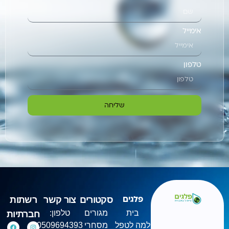
אימייל
טלפון
שליחה
סקטורים
צור קשר
רשתות
פלגים
בית
מגורים
טלפון:
חברתיות
למה לטפל
מסחרי
0509694393