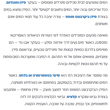
המים שמגיעים לבית מכילים מינרלים מומסים — בעיקר
סידן ומגנזיום
.
ככל שריכוזם גבוה יותר, המים נחשבים "קשים" יותר. הסידן נמצא במים
בצורת
סידן ביקרבונט מומס
— צורה יציבה כל עוד תנאי המים אינם
משתנים.
מאיפה מגיעים המינרלים האלה? לפי השירות הגיאולוגי האמריקאי
(USGS), כאשר מים נעים דרך אדמה וסלע — בעיקר אבן גיר — הם
ממיסים בדרכם כמויות קטנות של מינרלים טבעיים, ובראשם סידן
ומגנזיום, ונושאים אותם אל מי התהום. זו הסיבה שמערכות המבוססות
על מי תהום נוטות לקשיות גבוהה.
מה שמפר את היציבות הזו הוא
שינוי בטמפרטורה או בלחץ
. כאשר
המים מתחממים (בדוד, בקומקום, במחמם) או כשהלחץ משתנה,
הסידן הביקרבונט המומס חוזר למצב מוצק — סידן פחמתי — ומתגבש
בצורת גביש שנקרא
קלציט
. גבישי הקלציט נדבקים זה לזה
ולמשטחים, וכך נבנית, שכבה על שכבה, האבנית הקשה.