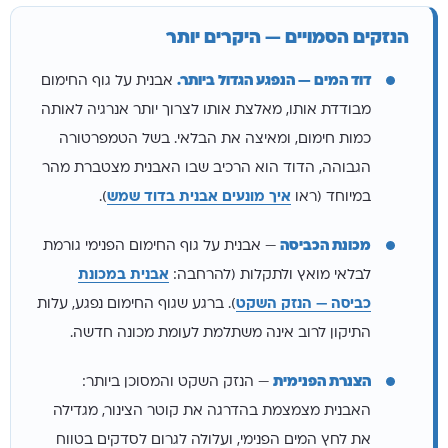
הנזקים הסמויים — היקרים יותר
דוד המים — הנפגע הגדול ביותר.
אבנית על גוף החימום
מבודדת אותו, מאלצת אותו לצרוך יותר אנרגיה לאותה
כמות חימום, ומאיצה את הבלאי. בשל הטמפרטורה
הגבוהה, הדוד הוא הרכיב שבו האבנית מצטברת מהר
במיוחד (ראו
איך מונעים אבנית בדוד שמש
).
מכונת הכביסה
— אבנית על גוף החימום הפנימי גורמת
לבלאי מואץ ולתקלות (להרחבה:
אבנית במכונת
כביסה — הנזק השקט
). ברגע שגוף החימום נפגע, עלות
התיקון לרוב אינה משתלמת לעומת מכונה חדשה.
הצנרת הפנימית
— הנזק השקט והמסוכן ביותר:
האבנית מצמצמת בהדרגה את קוטר הצינור, מגדילה
את לחץ המים הפנימי, ועלולה לגרום לסדקים בטווח