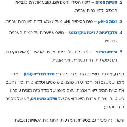
קשיות המים
— ריכוז הסידן והמגנזיום. קובע את הפוטנציאל
הבסיסי להיווצרות אבנית.
רמת ה-pH
— מים בסיסיים (pH מעל 7) מעודדים היווצרות אבנית.
אלקליניות / ריכוז ביקרבונט
— משפיע ישירות על כמות האבנית
שתיווצר.
זרימה ואידוי
— במקומות של זרימה איטית או אידוי (ראש מקלחת,
דלת מקלחת, דוד) נשארת יותר אבנית.
המדע אף נתן לשילוב הזה מדד מסודר:
מדד לנגלייה (LSI)
— מדד
מוכר שמשלב pH, ריכוז סידן, מוצקים מומסים וטמפרטורה כדי לחשב
את נטיית המים ליצור אבנית. עצם קיומו של מדד כזה מוכיח עיקרון
פשוט: היווצרות אבנית היא תוצאה של
שילוב משתנים
, לא של מספר
בודד וקבוע.
עיקרון זה נתמך גם בספרות המדעית: התנהגות הקשיות נקבעת