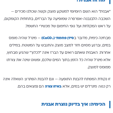
מה זה אבנית?
"אבנית" הוא השם היומיומי למשקע מוצק וקשה שכולנו מכירים —
השכבה הלבנבנה-אפרפרה שמופיעה על הברזים, בתחתית הקומקום,
על ראש המקלחת ועל גופי החימום של מכשירי החשמל.
מבחינה כימית, מדובר ב
סידן פחמתי (CaCO₃)
— מינרל שהיה מומס
במים, וברגע מסוים חזר למצב מוצק והתגבש על המשטח. במילים
אחרות: האבנית שאתם רואים על הברז אינה "לכלוך" שהגיע מבחוץ,
אלא מינרל שהיה כל הזמן בתוך המים שלכם, ופשוט שינה את צורתו
ממומס למוצק.
זו נקודת המפתח להבנת התופעה — וגם להבנת הפתרון: השאלה אינה
רק
כמה
מינרלים יש במים, אלא
באיזו צורה
הם נמצאים בהם.
הכימיה: איך בדיוק נוצרת אבנית