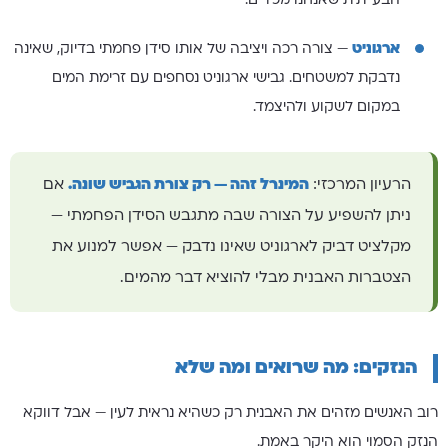
הבעייתית שאנחנו מכירים.
ארגוניט
— צורה רכה ויציבה של אותו סידן פחמתי בדיוק, שאינה
נדבקת למשטחים. גבישי ארגוניט נסחפים עם זרימת המים
במקום לשקוע ולהיצמד.
הרעיון המרכזי:
המינרל זהה — רק צורת הגביש שונה.
אם
ניתן להשפיע על הצורה שבה מתגבש הסידן הפחמתי —
מקלציט דביק לארגוניט שאינו נדבק — אפשר למנוע את
הצטברות האבנית מבלי להוציא דבר מהמים.
הנזקים: מה שרואים ומה שלא
רוב האנשים מזהים את האבנית רק כשהיא נראית לעין — אבל דווקא
הנזק הסמוי הוא היקר באמת.