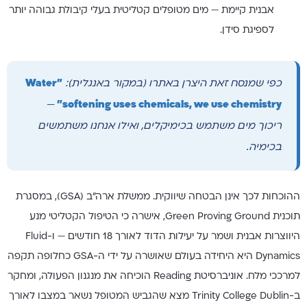
אבנית קיימת — מים מטופלים קטליטית בעלי קיבולת גבוהה יותר
לספיגת סידן.
כפי שמנסח זאת היצרן באתרו (במקור באנגלית):
"Water
—
softening uses chemicals, we use chemistry"
ריכוך מים משתמש בכימיקלים, ואילו אנחנו משתמשים
בכימיה.
ההוכחות לכך אינן הבטחה שיווקית. ממשלת ארה"ב (GSA), במסגרת
תוכנית Green Proving Ground, אישרה כי הטיפול הקטליטי מנע
היווצרות אבנית ושמר על יעילות הדוד לאורך 18 חודשים — ו-Fluid
Dynamics היא היחידה בעולם שאושרה על ידי ה-GSA כחלופה תקפה
למרככי מלח. אוניברסיטת Reading הוכיחה את מנגנון הפעולה, ומחקר
ב-Trinity College Dublin מצא שהגביש המטופל נשאר במצבו לאורך