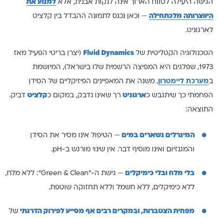
הגישה היעילה לטווח הארוך אינה לנקות אבנית, אלא
למנוע את
היווצרותה מלכתחילה
— וכאן נכנס לתמונה ההבדל בין קלציט
לארגוניט.
הטכנולוגיה הקטליטית של
Fluid Dynamics
(יצרן בריטי הפעיל מאז
1973, שפלגים היא המפיצה הרשמית שלו בישראל), המיושמת
ב
מערכת ליימטרון
, משנה את המאפיינים הפיזיקליים של הסידן
הפחמתי כך שיתגבש כ
ארגוניט
רך שאינו נדבק, במקום כ
קלציט
דביק.
התוצאה:
המינרלים נשארים במים
— הטיפול אינו מסיר את הסידן
והמגנזיום ואינו מוסיף דבר. אין שינוי מורגש ב-pH.
בלי מלח ובלי כימיקלים
— גישת ה-"Green & Clean": ללא מלח,
ללא כימיקלים, ללא חשמל וללא תחזוקה שוטפת.
מפחית הצטברות, ובמקרים רבים אף מסייע לפירוק הדרגתי
של