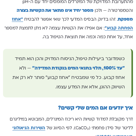
מהתערובת המדויקת של המינרלים המומסים יחד עם ה-pH
והטמפרטורה — ולכן
מספר יחיד אינו מתאר את הקשיות בצורה
מספקת
. זהו בדיוק הבסיס המדעי לכך שאי אפשר להבטיח
"אחוז
הפחתה קבוע"
: אם אפילו את הקשיות עצמה לא ניתן לתמצת למספר
אחד, על אחת כמה וכמה את תוצאת הטיפול בה.
כשמדובר ביעילות טיפול, הניסוח המדויק והכן הוא תמיד
"עד 100%, תלוי בתנאי המים בנקודת המדידה"
— ולא
אחוז קבוע. כל מי שמבטיח "אחוז קבוע" סותר לא רק את
השיווק ההוגן, אלא את המדע עצמו.
איך יודעים אם המים שלי קשים?
דרך מקובלת למדוד קשיות היא ריכוז המינרלים, המבוטא במיליגרם
לליטר של סידן פחמתי (CaCO₃). לפי הסיווג של
השירות הגיאולוגי