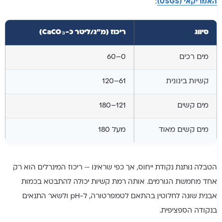
האמריקאי (USGS)
:
סיווג
ריכוז (מ"ג/ליטר כ-CaCO₃)
מים רכים
0–60
קשיות בינונית
61–120
מים קשים
121–180
מים קשים מאוד
מעל 180
הטבלה נותנת נקודת ייחוס, אך כפי שראינו — ריכוז המינרלים הוא רק
אחד מחמשת הגורמים. אותה רמת קשיות יכולה להתבטא בכמות
אבנית שונה לחלוטין בהתאם לטמפרטורה, ל-pH ולשאר התנאים
בנקודה הספציפית.