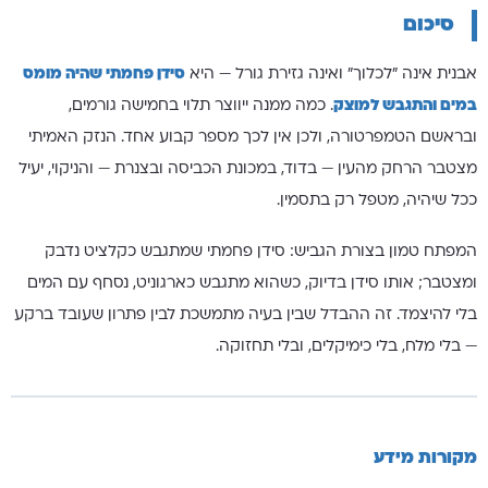
סיכום
אבנית אינה "לכלוך" ואינה גזירת גורל — היא
סידן פחמתי שהיה מומס
במים והתגבש למוצק
. כמה ממנה ייווצר תלוי בחמישה גורמים,
ובראשם הטמפרטורה, ולכן אין לכך מספר קבוע אחד. הנזק האמיתי
מצטבר הרחק מהעין — בדוד, במכונת הכביסה ובצנרת — והניקוי, יעיל
ככל שיהיה, מטפל רק בתסמין.
המפתח טמון בצורת הגביש: סידן פחמתי שמתגבש כקלציט נדבק
ומצטבר; אותו סידן בדיוק, כשהוא מתגבש כארגוניט, נסחף עם המים
בלי להיצמד. זה ההבדל שבין בעיה מתמשכת לבין פתרון שעובד ברקע
— בלי מלח, בלי כימיקלים, ובלי תחזוקה.
מקורות מידע