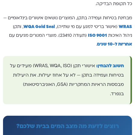
כל תקופת הבדיקה.
מבחינת בטיחות ועמידה בתקן, המוצרים נושאים אישורים בינלאומיים —
WRAS
(אישור בריטי למגע עם מי שתייה),
WQA Gold Seal
, ותקן
ניהול האיכות
ISO 9001
(תעודה 23410). מוצרי המגורים מגיעים עם
אחריות ל-10 שנים
.
חשוב להבחין:
אישורי תקן (WRAS, WQA, ISO) מעידים על
בטיחות ועמידה בתקן — לא על אחוז יעילות. את היעילות
מבססות הראיות המחקריות (GSA, האוניברסיטאות)
בנפרד.
רוצים לדעת מה מצב המים בבית שלכם?